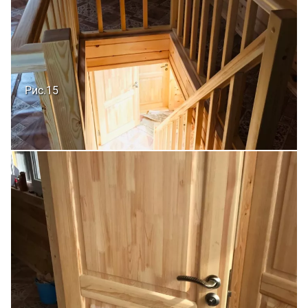
Рис.15