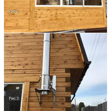
Рис.2
Рис.3