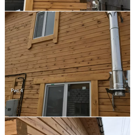
Рис.4