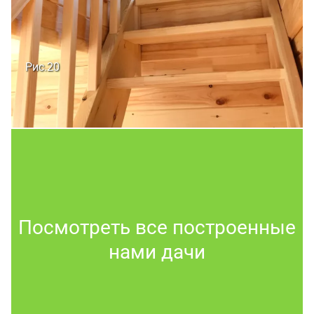
Рис.20
Посмотреть все построенные
нами дачи