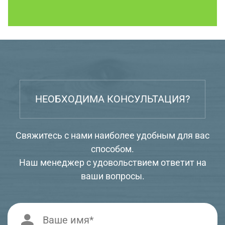
НЕОБХОДИМА КОНСУЛЬТАЦИЯ?
Свяжитесь с нами наиболее удобным для вас
способом.
Наш менеджер с удовольствием ответит на
ваши вопросы.