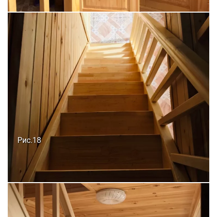
Рис.18