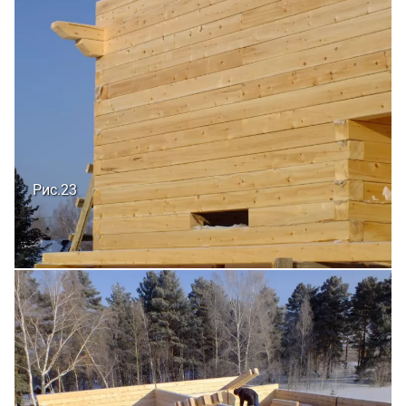
Рис.23