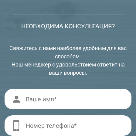
НЕОБХОДИМА КОНСУЛЬТАЦИЯ?
Свяжитесь с нами наиболее удобным для вас
способом.
Наш менеджер с удовольствием ответит на
ваши вопросы.