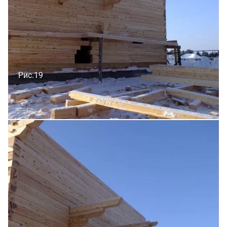
Рис.19