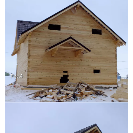
Рис.4