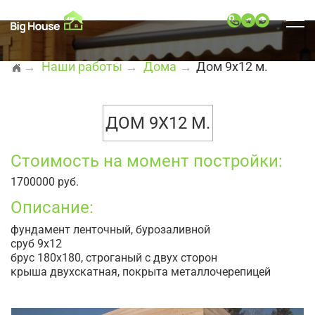
→
Наши работы
→
Дома
→
Дом 9х12 м.
ДОМ 9Х12 М.
Стоимость на момент постройки:
1700000 руб.
Описание:
фундамент ленточный, бурозаливной
сруб 9х12
брус 180х180, строганый с двух сторон
крыша двухскатная, покрыта металлочерепицей