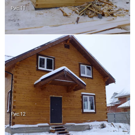
Рис.11
Рис.12