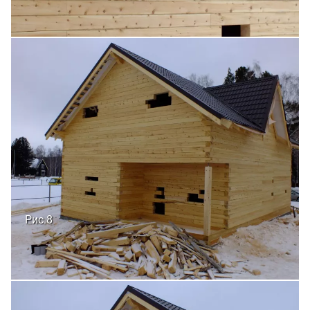
Рис.8