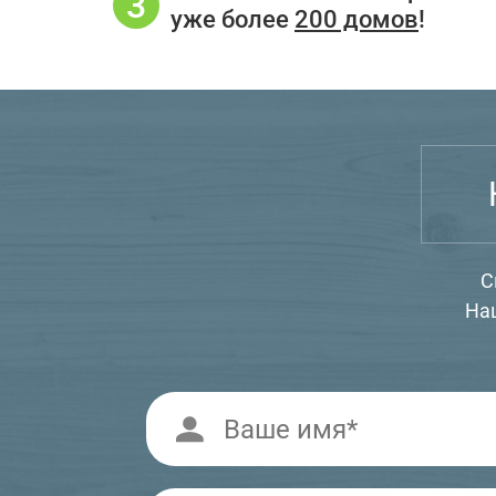
уже более
200 домов
!
С
На