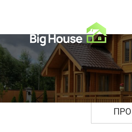
→
Проекты
→
Проекты быстровозво
ПРО