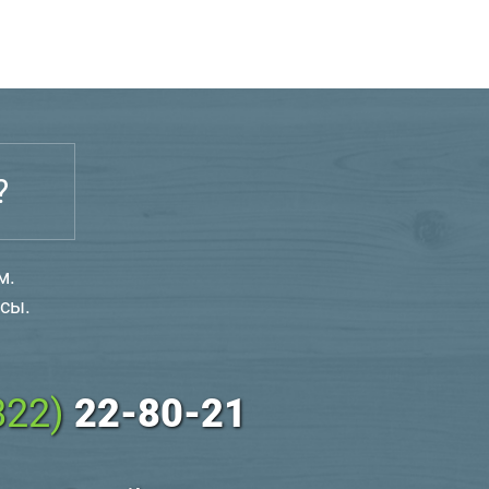
?
м.
сы.
822)
22-80-21