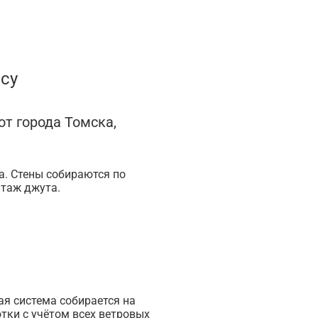
су
от города Томска,
а. Стены собираются по
нтаж джута.
ая система собирается на
тки с учётом всех ветровых