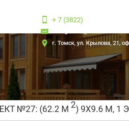
+ 7 (3822)
22-80-21
ck.bighouse
@mail.ru
г. Томск, ул. Крылова, 21, оф
димых домов c ценами
→
Проект №27
2
ЕКТ №27: (62.2 М
) 9X9.6 М, 1