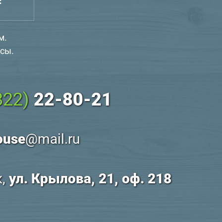
м.
сы.
822)
22-80-21
ouse
@mail.ru
к,
ул. Крылова, 21, оф. 218