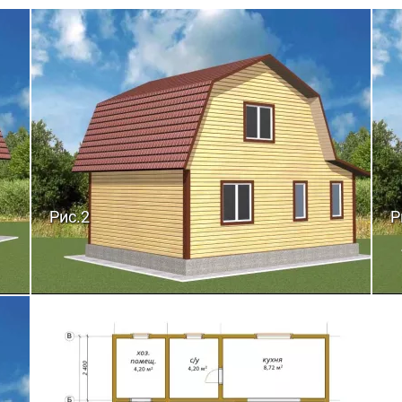
Рис.2
Р