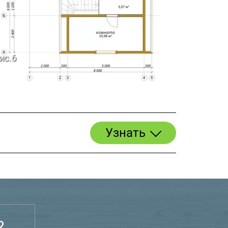
ис.6
Узнать
?