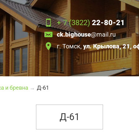
+ 7 (3822)
22-80-21
ck.bighouse
@mail.ru
г. Томск,
ул. Крылова, 21, о
а и бревна
→
Д-61
Д-61