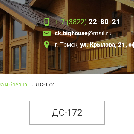
+ 7 (3822)
22-80-21
ck.bighouse
@mail.ru
г. Томск,
ул. Крылова, 21, о
а и бревна
→
ДС-172
ДС-172