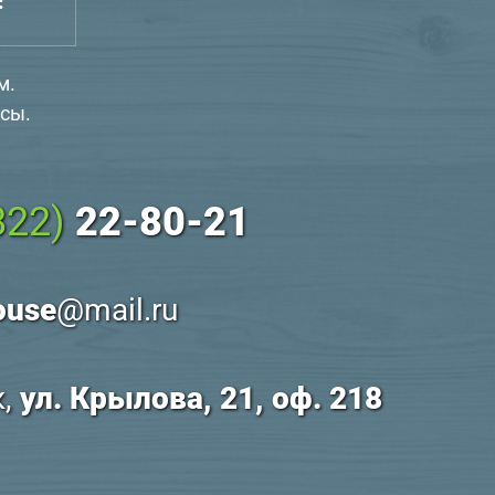
м.
сы.
822)
22-80-21
ouse
@mail.ru
к,
ул. Крылова, 21, оф. 218