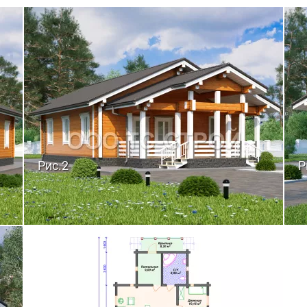
Рис.2
Р