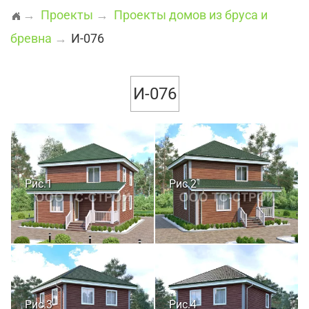
→
Проекты
→
Проекты домов из бруса и
бревна
→
И-076
И-076
Рис.1
Рис.2
Рис.3
Рис.4