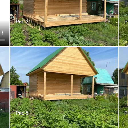
Рис.2
Р
Рис.5
Р