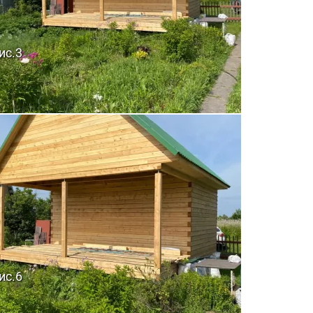
ис.3
ис.6