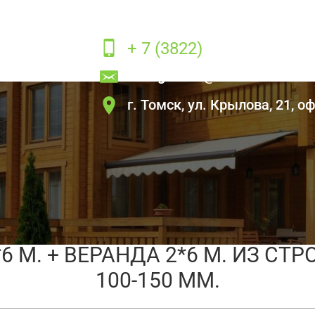
+ 7 (3822)
22-80-21
ck.bighouse
@mail.ru
г. Томск, ул. Крылова, 21, оф
 4*6 м. + веранда 2*6 м. из строганного бруса 100-
 М. + ВЕРАНДА 2*6 М. ИЗ СТ
100-150 ММ.