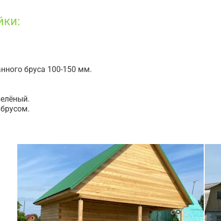
йки:
анного бруса 100-150 мм.
зелёный.
брусом.