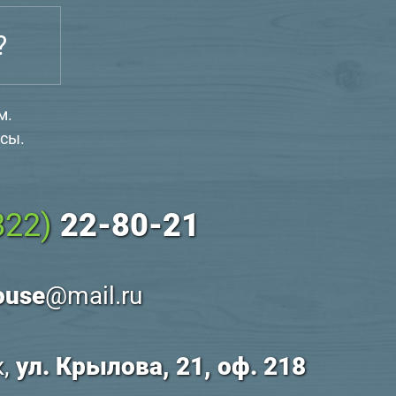
?
м.
сы.
822)
22-80-21
ouse
@mail.ru
к,
ул. Крылова, 21, оф. 218