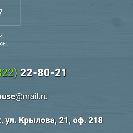
?
м.
сы.
822)
22-80-21
ouse
@mail.ru
к,
ул. Крылова, 21, оф. 218