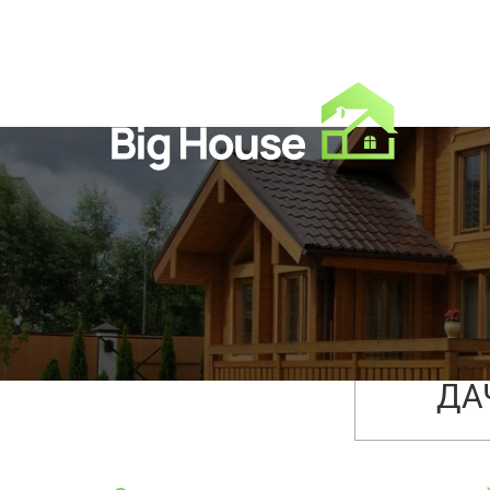
→
Наши работы
→
Дачи
→
Дачный до
ДА