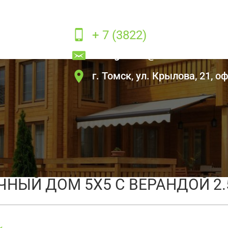
+ 7 (3822)
22-80-21
ck.bighouse
@mail.ru
г. Томск, ул. Крылова, 21, оф
м 5х5 с верандой 2.5х5
ЧНЫЙ ДОМ 5Х5 С ВЕРАНДОЙ 2.