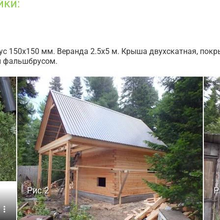
йки:
 150х150 мм. Веранда 2.5х5 м. Крыша двухскатная, покры
ы фальшбрусом.
Рис.2
Р