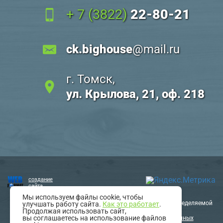
+ 7 (3822)
22-80-21
ck.bighouse
@mail.ru
г. Томск,
ул. Крылова, 21, оф. 218
создание
сайта
Мы используем файлы cookie, чтобы
Информация на сайте не является публичной офертой, определяемой
улучшать работу сайта.
Как это работает
.
положениями статьи 437 ГК РФ.
Продолжая использовать сайт,
вы соглашаетесь на использование файлов
Политика в отношении обработки персональных данных