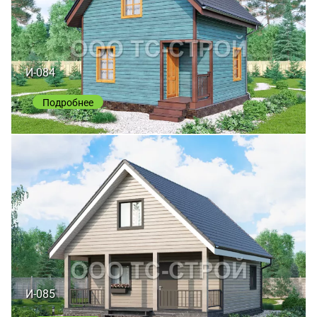
И-084
Подробнее
И-085